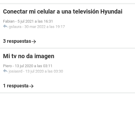
Conectar mi celular a una televisión Hyundai
Fabian
-
5 jul 2021 a las 16:31
gslaura
-
30 mar 2022 a las 19:17
3 respuestas
Mi tv no da imagen
Piero
-
13 jul 2020 a las 03:11
josiasrd
-
13 jul 2020 a las 03:30
1 respuesta