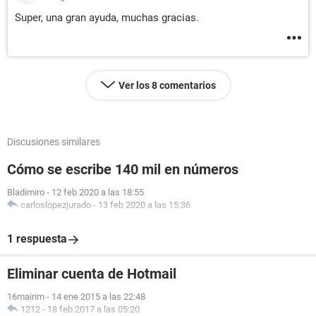
Super, una gran ayuda, muchas gracias.
Ver los 8 comentarios
Discusiones similares
Cómo se escribe 140 mil en números
Bladimiro
-
12 feb 2020 a las 18:55
carloslopezjurado
-
13 feb 2020 a las 15:36
1 respuesta
Eliminar cuenta de Hotmail
16mairim
-
14 ene 2015 a las 22:48
1212
-
18 feb 2017 a las 05:20