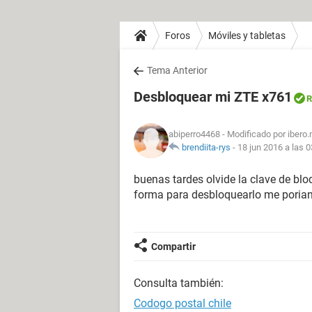
Foros
Móviles y tabletas
Tema Anterior
Desbloquear mi ZTE x761
R
abiperro4468
- Modificado por ibero
brendiita-rys
-
18 jun 2016 a las 0
buenas tardes olvide la clave de bl
forma para desbloquearlo me porian
Compartir
Consulta también:
Codogo postal chile