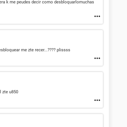
 sera k me peudes decir como desbloquarlomuchas
sbloquear me zte recer...???? plissss
l zte u850