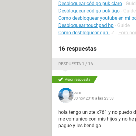
Desbloquear código puk claro
- Guid
Desbloquear código puk tigo
- Guide
Como desbloquear youtube en mi p
Desbloquear touchpad hp
- Guide
Como desbloquear guru
✓
-
Foro por
16 respuestas
RESPUESTA 1 / 16
Mejor respuesta
bam
30 nov 2010 a las 23:53
hola tengo un zte x761 y no puedo d
me comunico con mis hijos y no he 
pague y les bendiga