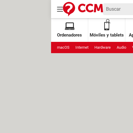
Ordenadores
Móviles y tablets
Ap
macOS
Internet
Hardware
Audio