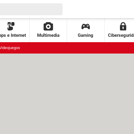
ps e Internet
Multimedia
Gaming
Cibersegurid
Videojuegos