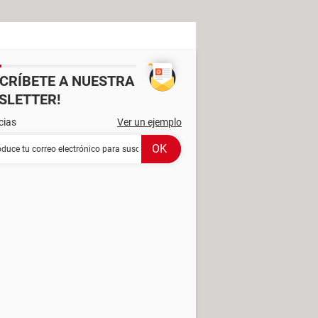
SCRÍBETE A NUESTRA
SLETTER!
cias
Ver un ejemplo