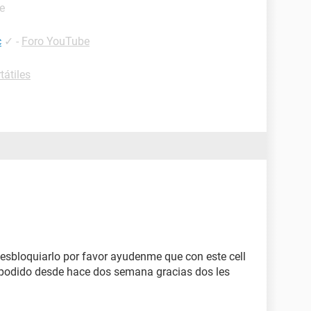
e
c
✓
-
Foro YouTube
tátiles
esbloquiarlo por favor ayudenme que con este cell
podido desde hace dos semana gracias dos les