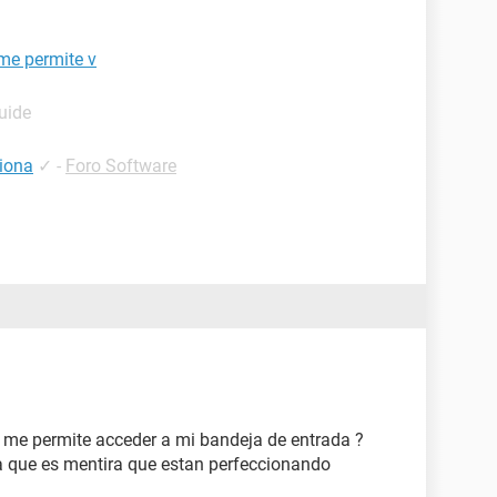
me permite v
uide
iona
✓
-
Foro Software
 me permite acceder a mi bandeja de entrada ?
a que es mentira que estan perfeccionando