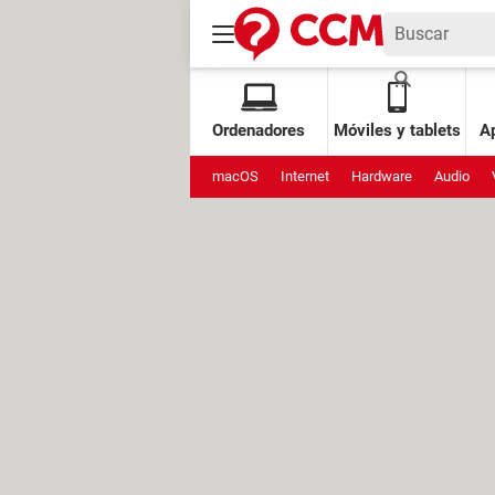
Ordenadores
Móviles y tablets
Ap
macOS
Internet
Hardware
Audio