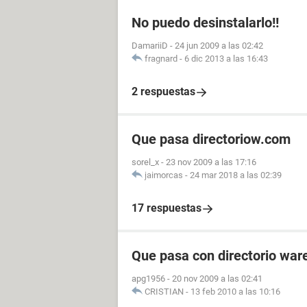
No puedo desinstalarlo!!
DamariiD
-
24 jun 2009 a las 02:42
fragnard
-
6 dic 2013 a las 16:43
2 respuestas
Que pasa directoriow.com
sorel_x
-
23 nov 2009 a las 17:16
jaimorcas
-
24 mar 2018 a las 02:39
17 respuestas
Que pasa con directorio war
apg1956
-
20 nov 2009 a las 02:41
CRISTIAN
-
13 feb 2010 a las 10:16