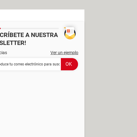
SCRÍBETE A NUESTRA
SLETTER!
cias
Ver un ejemplo