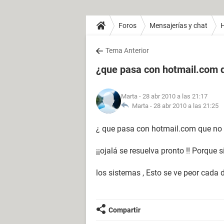
Foros
Mensajerías y chat
H
Tema Anterior
¿que pasa con hotmail.com 
Marta
- 28 abr 2010 a las 21:17
Marta -
28 abr 2010 a las 21:25
¿ que pasa con hotmail.com que no 
¡¡ojalá se resuelva pronto !! Porque
los sistemas , Esto se ve peor cada
Compartir