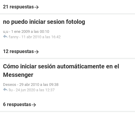
21 respuestas
no puedo iniciar sesion fotolog
u,u
-
1 ene 2009 a las 00:10
fanny
-
11 abr 2010 a las 16:42
12 respuestas
Cómo iniciar sesión automáticamente en el
Messenger
Deseos
-
29 abr 2010 a las 09:38
liu
-
24 jun 2020 a las 12:37
6 respuestas