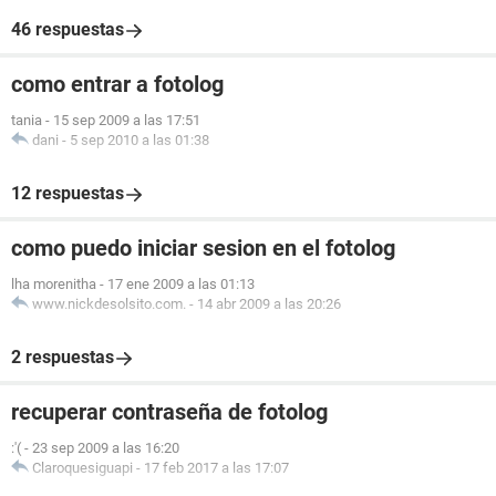
46 respuestas
como entrar a fotolog
tania
-
15 sep 2009 a las 17:51
dani
-
5 sep 2010 a las 01:38
12 respuestas
como puedo iniciar sesion en el fotolog
lha morenitha
-
17 ene 2009 a las 01:13
www.nickdesolsito.com.
-
14 abr 2009 a las 20:26
2 respuestas
recuperar contraseña de fotolog
:'(
-
23 sep 2009 a las 16:20
Claroquesiguapi
-
17 feb 2017 a las 17:07