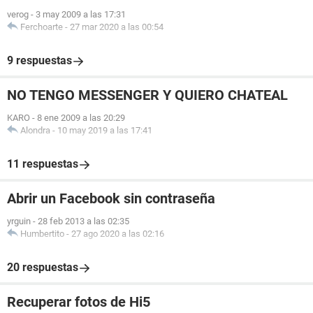
verog
-
3 may 2009 a las 17:31
Ferchoarte
-
27 mar 2020 a las 00:54
9 respuestas
NO TENGO MESSENGER Y QUIERO CHATEAL
KARO
-
8 ene 2009 a las 20:29
Alondra
-
10 may 2019 a las 17:41
11 respuestas
Abrir un Facebook sin contraseña
yrguin
-
28 feb 2013 a las 02:35
Humbertito
-
27 ago 2020 a las 02:16
20 respuestas
Recuperar fotos de Hi5