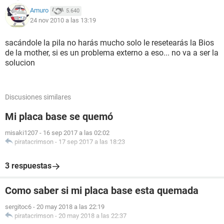
Amuro
5.640
24 nov 2010 a las 13:19
sacándole la pila no harás mucho solo le resetearás la Bios
de la mother, si es un problema externo a eso... no va a ser la
solucion
Discusiones similares
Mi placa base se quemó
misaki1207
-
16 sep 2017 a las 02:02
piratacrimson
-
17 sep 2017 a las 18:23
3 respuestas
Como saber si mi placa base esta quemada
sergitoc6
-
20 may 2018 a las 22:19
piratacrimson
-
20 may 2018 a las 22:37