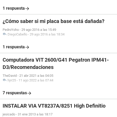
1 respuesta
¿Cómo saber si mi placa base está dañada?
PedroYoho
-
29 ago 2016 a las 15:49
DiegoCabello
-
29 ago 2016 a las 18:34
1 respuesta
Computadora VIT 2600/G41 Pegatron IPM41-
D3/Recomendaciones
TheDavid
-
21 abr 2021 a las 04:05
hjrr25
-
11 ago 2022 a las 07:44
7 respuestas
INSTALAR VIA VT8237A/8251 High Definitio
jesicado
-
31 ene 2013 a las 18:17