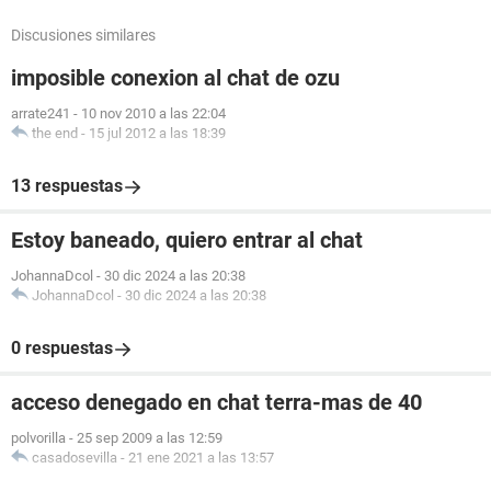
Discusiones similares
imposible conexion al chat de ozu
arrate241
-
10 nov 2010 a las 22:04
the end
-
15 jul 2012 a las 18:39
13 respuestas
Estoy baneado, quiero entrar al chat
JohannaDcol
-
30 dic 2024 a las 20:38
JohannaDcol
-
30 dic 2024 a las 20:38
0 respuestas
acceso denegado en chat terra-mas de 40
polvorilla
-
25 sep 2009 a las 12:59
casadosevilla
-
21 ene 2021 a las 13:57