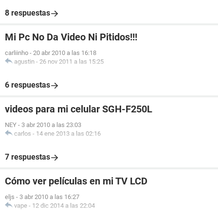
8 respuestas
Mi Pc No Da Video Ni Pitidos!!!
carliinho
-
20 abr 2010 a las 16:18
agustin
-
26 nov 2011 a las 15:25
6 respuestas
videos para mi celular SGH-F250L
NEY
-
3 abr 2010 a las 23:03
carlos
-
14 ene 2013 a las 02:16
7 respuestas
Cómo ver películas en mi TV LCD
eljs
-
3 abr 2010 a las 16:27
vape
-
12 dic 2014 a las 22:04