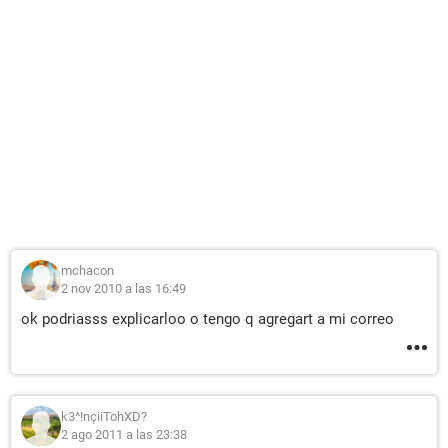
mchacon
2 nov 2010 a las 16:49
ok podriasss explicarloo o tengo q agregart a mi correo
k3^!nçiiTohXD?
2 ago 2011 a las 23:38