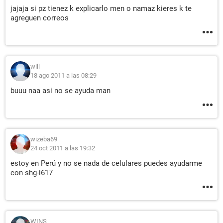
jajaja si pz tienez k explicarlo men o namaz kieres k te
agreguen correos
will
18 ago 2011 a las 08:29
buuu naa asi no se ayuda man
wizeba69
24 oct 2011 a las 19:32
estoy en Perú y no se nada de celulares puedes ayudarme
con shg-i617
WINS