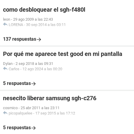
como desbloquear el sgh-f480l
leon
-
29 ago 2009 a las 22:43
LORENA
-
30 sep 2014 a las 03:11
137 respuestas
Por qué me aparece test good en mi pantalla
Dylan
-
2 sep 2018 a las 09:31
Carlos
-
12 ago 2024 a las 00:20
5 respuestas
nesecito liberar samsung sgh-c276
cosmico
-
25 abr 2011 a las 23:11
picopalquelee
-
17 sep 2015 a las 17:12
5 respuestas