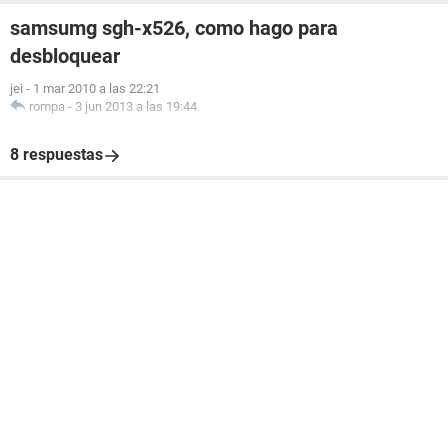
samsumg sgh-x526, como hago para
desbloquear
jei
-
1 mar 2010 a las 22:21
rompa
-
3 jun 2013 a las 19:44
8 respuestas