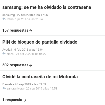
samsung: se me ha olvidado la contraseña
sansumg
-
27 feb 2010 a las 17:06
Raul
-
1 jul 2017 a las 21:54
157 respuestas
PIN de bloqueo de pantalla olvidado
Ayuda!!
-
6 feb 2013 a las 15:04
Naza
-
21 abr 2020 a las 05:27
302 respuestas
Olvidé la contraseña de mi Motorola
Daniela
-
26 sep 2019 a las 03:59
zandra.rivera
-
26 sep 2019 a las 19:53
1 respuesta