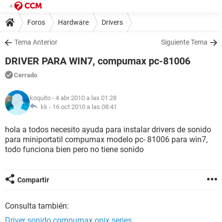
Foros
Hardware
Drivers
Tema Anterior
Siguiente Tema
DRIVER PARA WIN7, compumax pc-81006
Cerrado
koquito
- 4 abr 2010 a las 01:28
kk -
16 oct 2010 a las 08:41
hola a todos necesito ayuda para instalar drivers de sonido
para miniportatil compumax modelo pc- 81006 para win7,
todo funciona bien pero no tiene sonido
Compartir
Consulta también:
Driver sonido compumax onix series