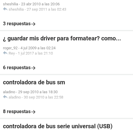
sheshilia
-
23 abr 2010 a las 20:06
sheshilia
-
27 sep 2011 a las 02:43
3 respuestas
¿ guardar mis driver para formatear? como...
roger_92
-
4 jul 2009 a las 02:24
Rey
-
1 jul 2017 a las 21:10
6 respuestas
controladora de bus sm
aladino
-
29 sep 2010 a las 18:30
aladino
-
30 sep 2010 a las 22:58
8 respuestas
controladora de bus serie universal (USB)