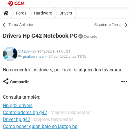
Foros
Hardware
Drivers
Tema Anterior
Siguiente Tema
Drivers Hp G42 Notebook PC
Cerrado
All1208
- 27 abr 2022 a las 05:21
piratacrimson
-
27 abr 2022 a las 11:15
No encuentro los drivers, por favor si alguien los tuvieraaa
Compartir
Consulta también:
Hp g42 drivers
Controladores hp g42
- Mejores respuestas
Driver hp g42
- Mejores respuestas
Como poner guión bajo en laptop hp