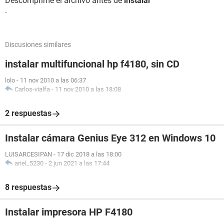
Descomprime el archivo antes de
instalar
.
Discusiones similares
instalar multifuncional hp f4180, sin CD
lolo
-
11 nov 2010 a las 06:37
Carlos-vialfa
-
11 nov 2010 a las 18:08
2 respuestas
Instalar cámara Genius Eye 312 en Windows 10
LUISARCESIPAN
-
17 dic 2018 a las 18:00
ariel_5230
-
2 jun 2021 a las 17:44
8 respuestas
Instalar impresora HP F4180