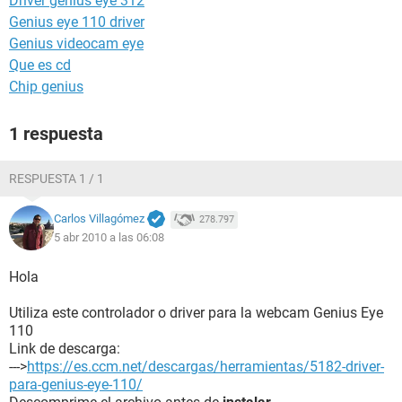
Driver genius eye 312
Genius eye 110 driver
Genius videocam eye
Que es cd
Chip genius
1 respuesta
RESPUESTA 1 / 1
Carlos Villagómez
278.797
5 abr 2010 a las 06:08
Hola
Utiliza este controlador o driver para la webcam Genius Eye
110
Link de descarga:
--->
https://es.ccm.net/descargas/herramientas/5182-driver-
para-genius-eye-110/