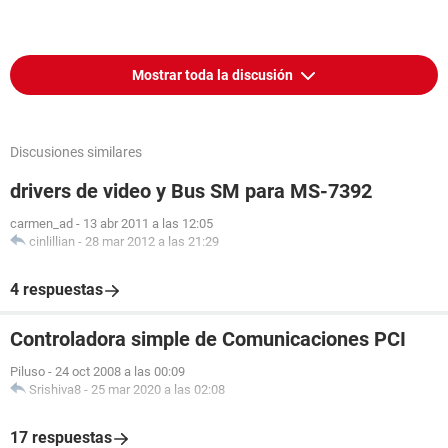
Mostrar toda la discusión
Discusiones similares
drivers de video y Bus SM para MS-7392
carmen_ad
-
13 abr 2011 a las 12:05
cinlillian
-
28 mar 2012 a las 21:29
4 respuestas
Controladora simple de Comunicaciones PCI
Piluso
-
24 oct 2008 a las 00:09
Srishiva8
-
25 mar 2020 a las 02:08
17 respuestas