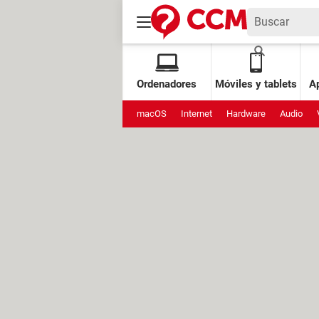
Ordenadores
Móviles y tablets
Ap
macOS
Internet
Hardware
Audio