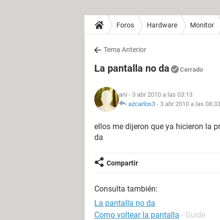
Foros
Hardware
Monitor
Tema Anterior
La pantalla no da
Cerrado
ani
- 3 abr 2010 a las 03:13
azcarlos3
-
3 abr 2010 a las 08:3
ellos me dijeron que ya hicieron la p
da
Compartir
Consulta también:
La pantalla no da
Como voltear la pantalla
- Guide