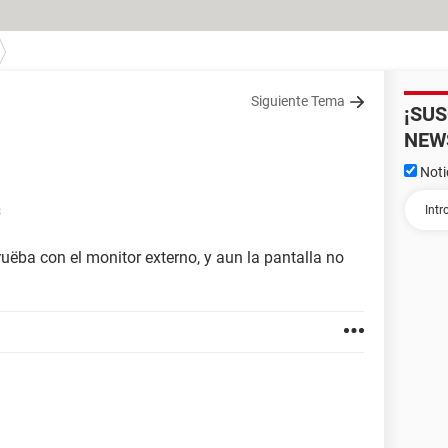
Siguiente Tema
¡SU
NEW
Noti
3
ruëba con el monitor externo, y aun la pantalla no