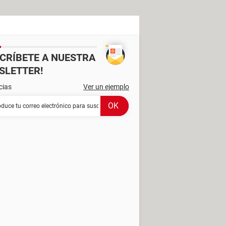
SCRÍBETE A NUESTRA
SLETTER!
cias
Ver un ejemplo