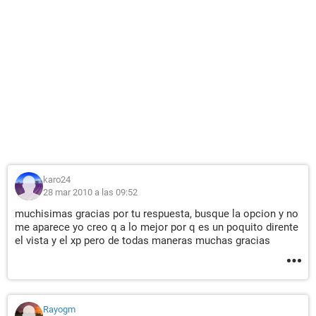
conectarse el usuario = INFINITUM854954.
Red inalámbrica: dispositivo de ondas de radio desactivado
info Dirección IP válida detectada: 192.168.0.1
Red inalámbrica: fuera del alcance
Red inalámbrica: problema de hardware
Red inalámbrica: usuario inexperto
Red inalámbrica: red ad hoc
karo24
Red inalámbrica: menos preferida
28 mar 2010 a las 09:52
Red inalámbrica: 802.1x habilitada
muchisimas gracias por tu respuesta, busque la opcion y no
me aparece yo creo q a lo mejor por q es un poquito dirente
Red inalámbrica: configuración no coincidente
el vista y el xp pero de todas maneras muchas gracias
Red inalámbrica: SNR baja
Diagnóstico de WinSock
Rayogm