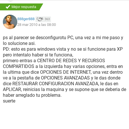
Diagnóstico de capa IP
Mejor respuesta
Tabla de enrutamiento IP dañada
warn Falta ruta predeterminada o no es válido.
888ger888
363
Entradas de caché ARP no válidas
28 mar 2010 a las 08:00
action Se ha vaciado la caché ARP.
ps al parecer se desconfigurotu PC, una vez a mi me paso y
lo solucione asi.
Diagnóstico de configuración IP
PD: esto es para windows vista y no se si funcione para XP
Dirección IP no válida
pero intentalo haber si te funciona,
primero entras a CENTRO DE REDES Y RECURSOS
info Dirección IP válida detectada: 192.168.0.1
COMPARTIDOS a la izquierda hay varias opciones, entra en
la ultima que dice OPCIONES DE INTERNET, una vez dentro
Diagnóstico de red inalámbrica
ve a la pestaña de OPCIONES AVANZADAS y le das donde
Red inalámbrica: servicio deshabilitado
dice RESTAURAR CONFIGURACION AVANZADA, le das en
APLICAR, reinicias la maquina y se supone que se deberia de
Red inalámbrica: SSID de usuario
haber arreglado tu problema.
suerte
action Se requiere acción del usuario: Especificar nombre de
red o SSID
Red inalámbrica: configuración inicial
info Nombre de red inalámbrica (SSID) a la que desea