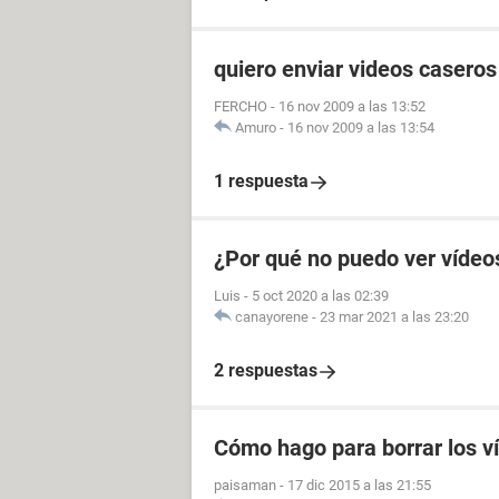
quiero enviar videos casero
FERCHO
-
16 nov 2009 a las 13:52
Amuro
-
16 nov 2009 a las 13:54
1 respuesta
¿Por qué no puedo ver vídeo
Luis
-
5 oct 2020 a las 02:39
canayorene
-
23 mar 2021 a las 23:20
2 respuestas
Cómo hago para borrar los v
paisaman
-
17 dic 2015 a las 21:55