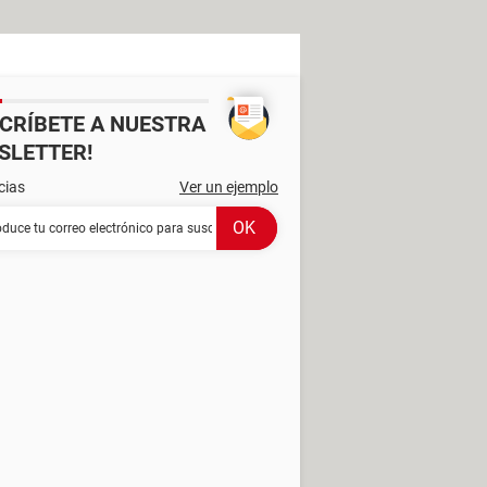
SCRÍBETE A NUESTRA
SLETTER!
cias
Ver un ejemplo