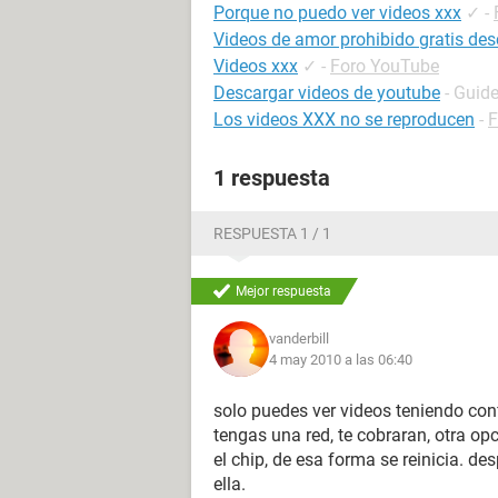
Porque no puedo ver videos xxx
✓
-
Videos de amor prohibido gratis de
Videos xxx
✓
-
Foro YouTube
Descargar videos de youtube
- Guid
Los videos XXX no se reproducen
-
F
1 respuesta
RESPUESTA 1 / 1
Mejor respuesta
vanderbill
4 may 2010 a las 06:40
solo puedes ver videos teniendo conf
tengas una red, te cobraran, otra op
el chip, de esa forma se reinicia. d
ella.