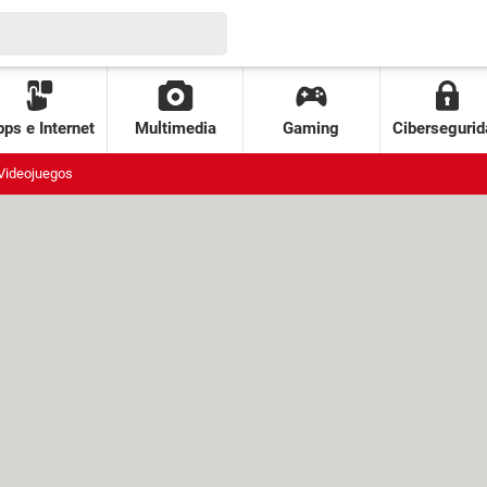
ps e Internet
Multimedia
Gaming
Cibersegurid
Videojuegos