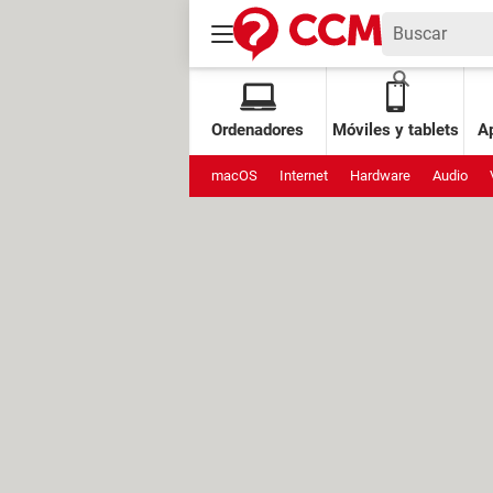
Ordenadores
Móviles y tablets
Ap
macOS
Internet
Hardware
Audio