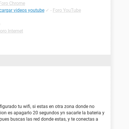
Foro Chrome
scargar videos youtube
✓
-
Foro YouTube
e
oro Internet
igurado tu wifi, si estas en otra zona donde no
cion es apagarlo 20 segundos yn sacarle la bateria y
espues buscas las red donde estas, y te conectas a