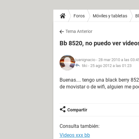
Foros
Móviles y tabletas
B
Tema Anterior
Bb 8520, no puedo ver video
juanignacio
- 28 mar 2010 a las 03:4
tiki -
25 ago 2012 a las 01:23
Buenas.... tengo una black berry 85
de movistar o de wifi, alguien me po
Compartir
Consulta también:
Videos xxx bb