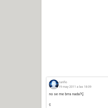
cariño
19 may 2011 a las 18:09
no se me brra nada?Ç
ç