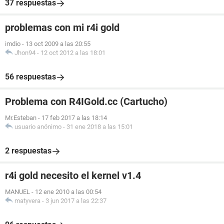
37 respuestas
problemas con mi r4i gold
imdio
-
13 oct 2009 a las 20:55
Jhon94
-
12 oct 2012 a las 18:01
56 respuestas
Problema con R4IGold.cc (Cartucho)
Mr.Esteban
-
17 feb 2017 a las 18:14
usuario anónimo
-
31 ene 2018 a las 15:01
2 respuestas
r4i gold necesito el kernel v1.4
MANUEL
-
12 ene 2010 a las 00:54
matyvera
-
3 jun 2017 a las 22:37