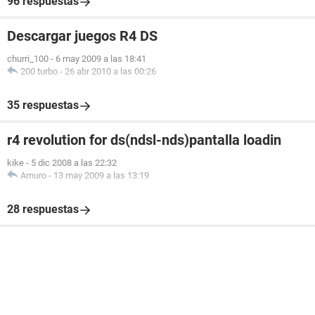
96 respuestas
Descargar juegos R4 DS
churri_100
-
6 may 2009 a las 18:41
200 turbo
-
26 abr 2010 a las 00:26
35 respuestas
r4 revolution for ds(ndsl-nds)pantalla loadin
kike
-
5 dic 2008 a las 22:32
Amuro
-
13 may 2009 a las 13:19
28 respuestas