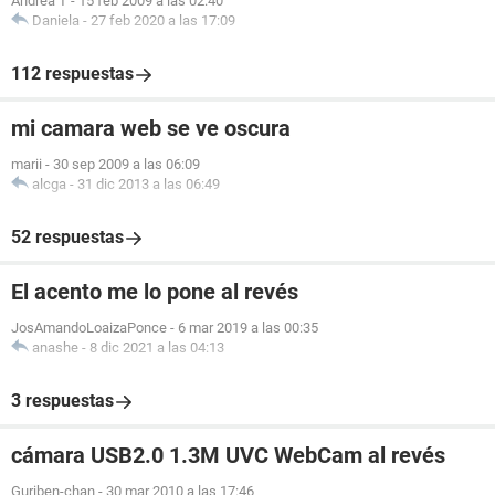
Andrea T
-
15 feb 2009 a las 02:40
Daniela
-
27 feb 2020 a las 17:09
112 respuestas
mi camara web se ve oscura
marii
-
30 sep 2009 a las 06:09
alcga
-
31 dic 2013 a las 06:49
52 respuestas
El acento me lo pone al revés
JosAmandoLoaizaPonce
-
6 mar 2019 a las 00:35
anashe
-
8 dic 2021 a las 04:13
3 respuestas
cámara USB2.0 1.3M UVC WebCam al revés
Guriben-chan
-
30 mar 2010 a las 17:46