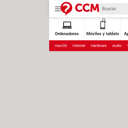
Ordenadores
Móviles y tablets
Ap
macOS
Internet
Hardware
Audio