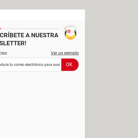
SCRÍBETE A NUESTRA
SLETTER!
cias
Ver un ejemplo