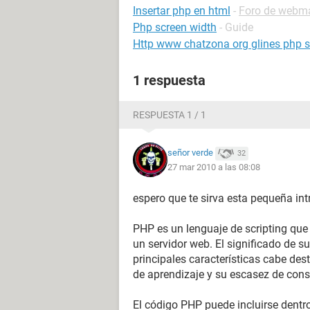
Insertar php en html
-
Foro de webma
Php screen width
- Guide
Http www chatzona org glines php si
1 respuesta
RESPUESTA 1 / 1
señor verde
32
27 mar 2010 a las 08:08
espero que te sirva esta pequeña int
PHP es un lenguaje de scripting que
un servidor web. El significado de s
principales características cabe dest
de aprendizaje y su escasez de con
El código PHP puede incluirse dentro