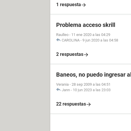
1 respuesta
Problema acceso skrill
Raulleo
-
11 ene 2020 a las 04:29
CAROLINA
-
9 jun 2020 a las 04:58
2 respuestas
Baneos, no puedo ingresar a
Verania
-
28 sep 2009 a las 04:51
Jann
-
10 jun 2023 a las 23:03
22 respuestas