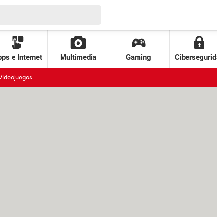
ps e Internet
Multimedia
Gaming
Cibersegurid
Videojuegos