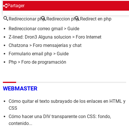
ALREDEDOR DEL MISMO TEMA
Partager
Redireccionar php
Redireccion php
Redirect en php
Redireccionar correo gmail
> Guide
Z-lined: Dron3 Alguna solucion
>
Foro Internet
Chatzona
>
Foro mensajerías y chat
Formulario email php
> Guide
Php
>
Foro de programación
WEBMASTER
Cómo quitar el texto subrayado de los enlaces en HTML y
CSS
Cómo hacer una DIV transparente con CSS: fondo,
contenido...