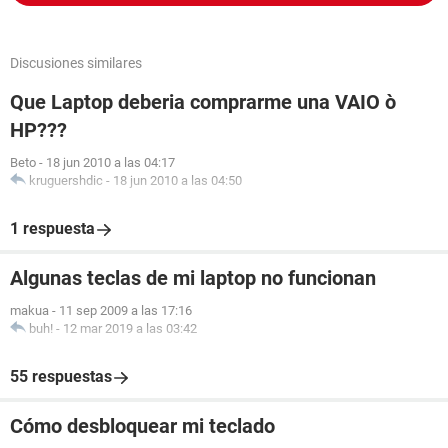
Discusiones similares
Que Laptop deberia comprarme una VAIO ò
HP???
Beto
-
18 jun 2010 a las 04:17
kruguershdic
-
18 jun 2010 a las 04:50
1 respuesta
Algunas teclas de mi laptop no funcionan
makua
-
11 sep 2009 a las 17:16
buh!
-
12 mar 2019 a las 03:42
55 respuestas
Cómo desbloquear mi teclado