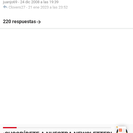
juanjo69
-
24 dic 2008 a las 19:39
Clovers27
-
21 ene 2023 a las 23:52
220 respuestas