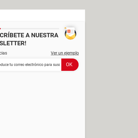
SCRÍBETE A NUESTRA
SLETTER!
cias
Ver un ejemplo