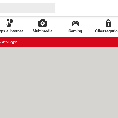
ps e Internet
Multimedia
Gaming
Cibersegurid
Videojuegos