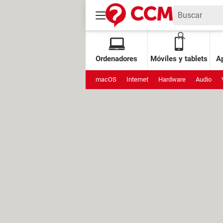
Ordenadores
Móviles y tablets
Ap
macOS
Internet
Hardware
Audio