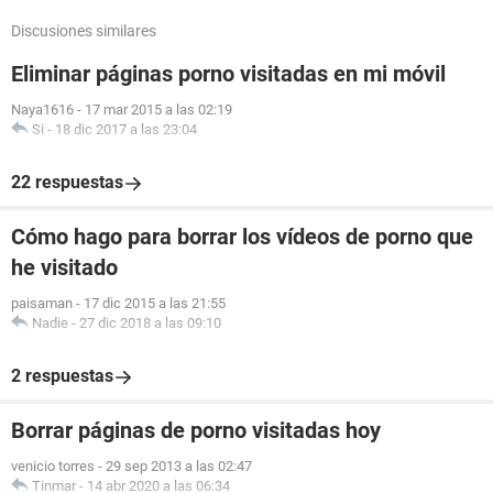
Discusiones similares
Eliminar páginas porno visitadas en mi móvil
Naya1616
-
17 mar 2015 a las 02:19
Si
-
18 dic 2017 a las 23:04
22 respuestas
Cómo hago para borrar los vídeos de porno que
he visitado
paisaman
-
17 dic 2015 a las 21:55
Nadie
-
27 dic 2018 a las 09:10
2 respuestas
Borrar páginas de porno visitadas hoy
venicio torres
-
29 sep 2013 a las 02:47
Tinmar
-
14 abr 2020 a las 06:34