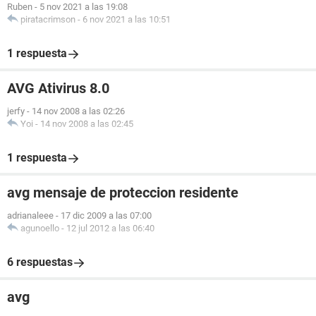
Ruben
-
5 nov 2021 a las 19:08
piratacrimson
-
6 nov 2021 a las 10:51
1 respuesta
AVG Ativirus 8.0
jerfy
-
14 nov 2008 a las 02:26
Yoi
-
14 nov 2008 a las 02:45
1 respuesta
avg mensaje de proteccion residente
adrianaleee
-
17 dic 2009 a las 07:00
agunoello
-
12 jul 2012 a las 06:40
6 respuestas
avg