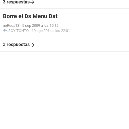
3 respuestas
Borre el Ds Menu Dat
neReea13
-
5 sep 2009 a las 15:12
SOY TONTO
-
19 ago 2014 a las 22:01
3 respuestas