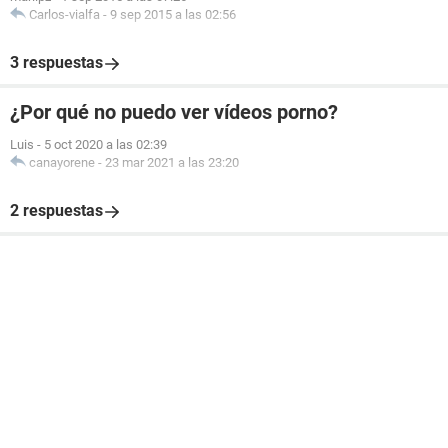
Carlos-vialfa
-
9 sep 2015 a las 02:56
3 respuestas
¿Por qué no puedo ver vídeos porno?
Luis
-
5 oct 2020 a las 02:39
canayorene
-
23 mar 2021 a las 23:20
2 respuestas