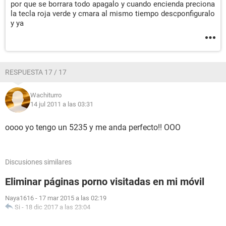
por que se borrara todo apagalo y cuando encienda preciona
la tecla roja verde y cmara al mismo tiempo descponfiguralo
y ya
RESPUESTA 17 / 17
Wachiturro
14 jul 2011 a las 03:31
oooo yo tengo un 5235 y me anda perfecto!! OOO
Discusiones similares
Eliminar páginas porno visitadas en mi móvil
Naya1616
-
17 mar 2015 a las 02:19
Si
-
18 dic 2017 a las 23:04