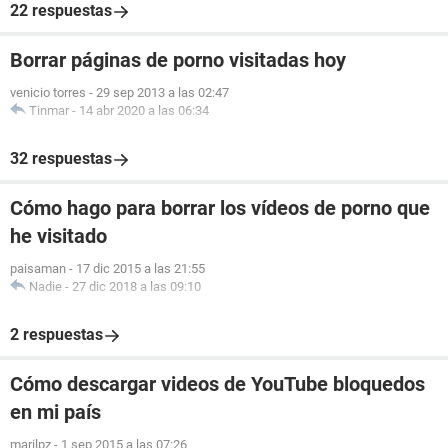
22 respuestas
Borrar páginas de porno visitadas hoy
venicio torres
-
29 sep 2013 a las 02:47
Tinmar
-
14 abr 2020 a las 06:34
32 respuestas
Cómo hago para borrar los vídeos de porno que
he visitado
paisaman
-
17 dic 2015 a las 21:55
Nadie
-
27 dic 2018 a las 09:10
2 respuestas
Cómo descargar videos de YouTube bloquedos
en mi país
marilpz
-
1 sep 2015 a las 07:26