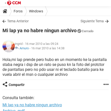
Foros
Windows
Tema Anterior
Siguiente Tema
Mi lap ya no habre ningun archivo
Cerrado
ingrid
- 16 mar 2010 a las 09:24
Amuro
-
16 mar 2010 a las 14:38
Hola,mi lap prende pero hubo en un momento ke la pantalla
staba negra i dsp de un rato se puso kn la foto del protctor
de pantallas pero no pdo usar ni el teclado batallo para ke
vuela abrir el msn o cualquier archivo
Compartir
Consulta también:
Mi lap ya no habre ningun archivo
Archivo .mdf