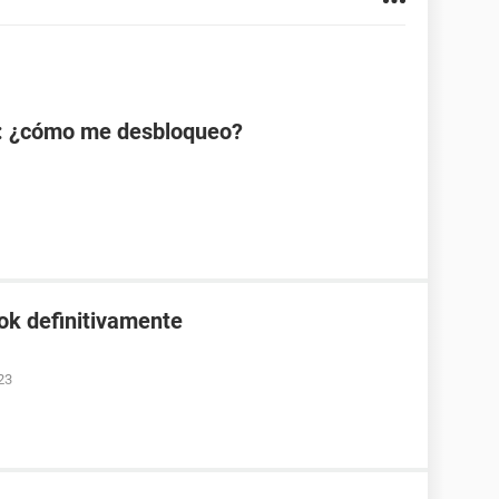
: ¿cómo me desbloqueo?
ok definitivamente
23