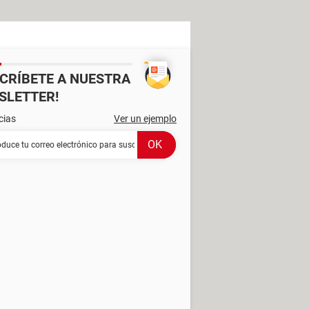
SCRÍBETE A NUESTRA
SLETTER!
cias
Ver un ejemplo