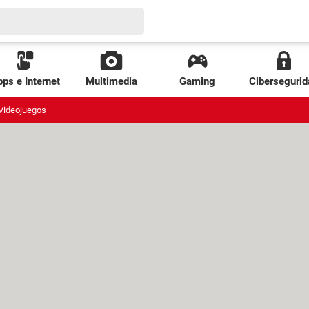
ps e Internet
Multimedia
Gaming
Cibersegurid
Videojuegos