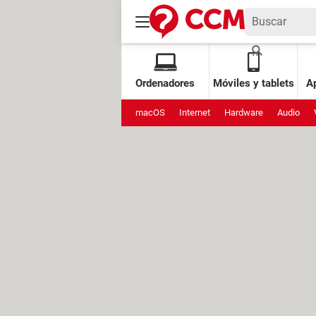
Ordenadores
Móviles y tablets
Ap
macOS
Internet
Hardware
Audio