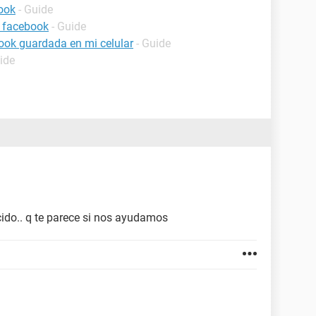
ook
- Guide
 facebook
- Guide
ook guardada en mi celular
- Guide
ide
cido.. q te parece si nos ayudamos