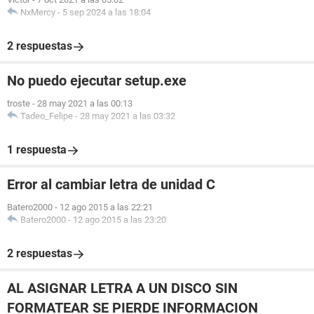
NxMercy
-
5 sep 2024 a las 18:04
2 respuestas
No puedo ejecutar setup.exe
troste
-
28 may 2021 a las 00:13
Tadeo_Felipe
-
28 may 2021 a las 03:32
1 respuesta
Error al cambiar letra de unidad C
Batero2000
-
12 ago 2015 a las 22:21
Batero2000
-
12 ago 2015 a las 23:20
2 respuestas
AL ASIGNAR LETRA A UN DISCO SIN
FORMATEAR SE PIERDE INFORMACION