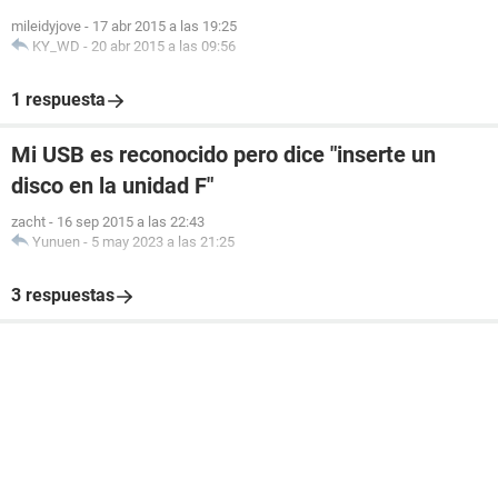
mileidyjove
-
17 abr 2015 a las 19:25
KY_WD
-
20 abr 2015 a las 09:56
1 respuesta
Mi USB es reconocido pero dice "inserte un
disco en la unidad F"
zacht
-
16 sep 2015 a las 22:43
Yunuen
-
5 may 2023 a las 21:25
3 respuestas