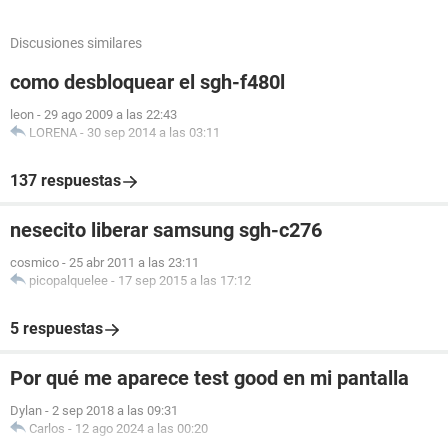
Discusiones similares
como desbloquear el sgh-f480l
leon
-
29 ago 2009 a las 22:43
LORENA
-
30 sep 2014 a las 03:11
137 respuestas
nesecito liberar samsung sgh-c276
cosmico
-
25 abr 2011 a las 23:11
picopalquelee
-
17 sep 2015 a las 17:12
5 respuestas
Por qué me aparece test good en mi pantalla
Dylan
-
2 sep 2018 a las 09:31
Carlos
-
12 ago 2024 a las 00:20