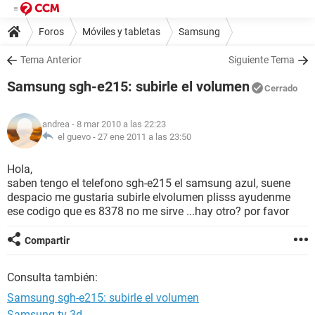
Foros
Móviles y tabletas
Samsung
Tema Anterior
Siguiente Tema
Samsung sgh-e215: subirle el volumen
Cerrado
andrea
- 8 mar 2010 a las 22:23
el guevo -
27 ene 2011 a las 23:50
Hola,
saben tengo el telefono sgh-e215 el samsung azul, suene
despacio me gustaria subirle elvolumen plisss ayudenme
ese codigo que es 8378 no me sirve ...hay otro? por favor
Compartir
Consulta también:
Samsung sgh-e215: subirle el volumen
Samsung tv 3d