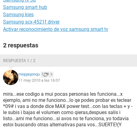
Samsung smart hub
Samsung kies
Samsung scx-4521f driver
Activar reconocimiento de voz samsung smart tv
2 respuestas
RESPUESTA 1 / 2
miqqaqonqu
9
11 may 2010 a las 16:07
mira...ese codigo a mui pocas personas les funciona...x
ejemplo, ami no me funciono...lo qe podes probar es teclear
*09# i vas a donde dice MAX power test...con las teclas + y -
le subis i bajas el volumen como qieras,despues salis i
listo...ami me funciono...si avos no te funciona, yo todavia
estoi buscando otras alternativas para vos...SUERTE!(Y