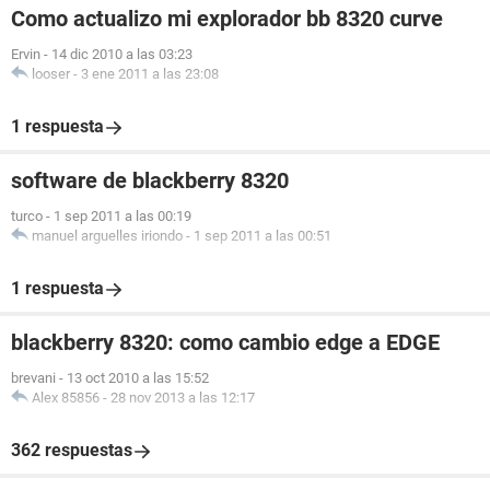
Como actualizo mi explorador bb 8320 curve
Ervin
-
14 dic 2010 a las 03:23
looser
-
3 ene 2011 a las 23:08
1 respuesta
software de blackberry 8320
turco
-
1 sep 2011 a las 00:19
manuel arguelles iriondo
-
1 sep 2011 a las 00:51
1 respuesta
blackberry 8320: como cambio edge a EDGE
brevani
-
13 oct 2010 a las 15:52
Alex 85856
-
28 nov 2013 a las 12:17
362 respuestas