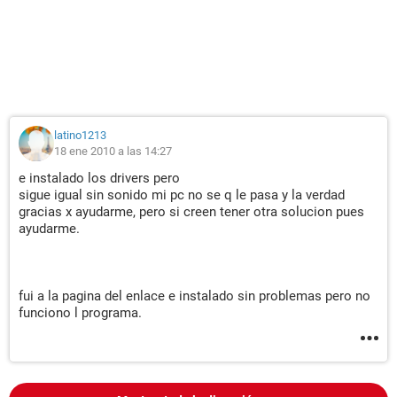
ROM:16x, CD:40x/24x/40x DVD+RW/DVD-RW/DVD-RAM)
Estado de los discos duros SMART OK
Particiones:
C: (NTFS) 76308 MB (8623 MB libre)
Dispositivos de entrada:
latino1213
Teclado Dispositivo de teclado HID
18 ene 2010 a las 14:27
Ratón Mouse compatible con HID
e instalado los drivers pero
Red:
sigue igual sin sonido mi pc no se q le pasa y la verdad
Tarjeta de Red Adaptador Fast Ethernet SiS 900-Based PCI
gracias x ayudarme, pero si creen tener otra solucion pues
(192.168.1.33)
ayudarme.
Modem SoftV92 Data Fax Modem
Dispositivos:
fui a la pagina del enlace e instalado sin problemas pero no
Impresora Microsoft XPS Document Writer
funciono l programa.
Controlador USB1 SiS 7001 PCI-USB Open Host Controller
Controlador USB1 SiS 7001 PCI-USB Open Host Controller
Controlador USB1 SiS 7001 PCI-USB Open Host Controller
Dispositivos USB Dispositivo compuesto USB
Dispositivos USB Dispositivo de interfaz humana USB