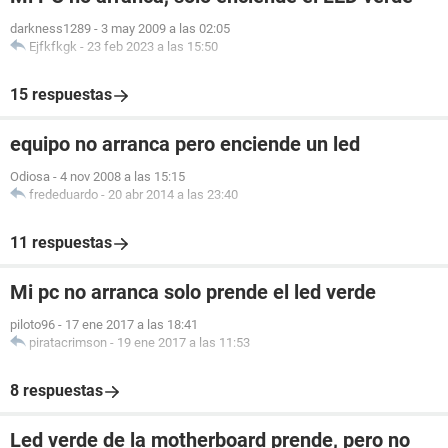
Propiedades del Sistema:
darkness1289
-
3 may 2009 a las 02:05
Tipo de arranque Botón marcha/parada
Ejfkfkgk
-
23 feb 2023 a las 15:50
[ Placa base ]
15 respuestas
Propiedades de la Placa Base:
Producto SiS-760
equipo no arranca pero enciende un led
Número de serie WYWP53413387
Odiosa
-
4 nov 2008 a las 15:15
frededuardo
-
20 abr 2014 a las 23:40
11 respuestas
Mi pc no arranca solo prende el led verde
piloto96
-
17 ene 2017 a las 18:41
piratacrimson
-
19 ene 2017 a las 11:53
8 respuestas
Led verde de la motherboard prende, pero no