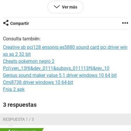
Sistema operativo Microsoft Windows XP Professional
Ver más
5.1.2600 (WinXP Retail)
Fecha 2010-01-13
Hora 18:07
Compartir
Consulta también:
--------[ Resumen ]------------------------------------------------------------------------------
-----------------------
Creative sb pci128 ensoniq es5880 sound card pci driver win
xp sp 2 32 bit
Ordenador:
Cheats pokemon negro 2
Sistema operativo Microsoft Windows XP Professional
Service Pack del Sistema Operativo Service Pack 2
Pci\ven_13f6&dev_0111&subsys_011113f6&rev_10
DirectX 4.09.00.0904 (DirectX 9.0c)
Genius sound maker value 5.1 driver windows 10 64 bit
Nombre del sistema ISCAR-CA19D1851
Cmi8738 driver windows 10 64-bit
Nombre de usuario iscar
Fnia 2 apk
Placa base:
Tipo de procesador Unknown, 2000 MHz (10 x 200)
3 respuestas
Nombre de la Placa Base Desconocido
Chipset de la Placa Base SiS 760, AMD Hammer
RESPUESTA 1 / 3
Memoria del Sistema 1024 MB (DDR SDRAM)
Tipo de BIOS Award (08/30/05)