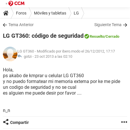
Foros
Móviles y tabletas
LG
Tema Anterior
Siguiente Tema
LG GT360: código de seguridad
Resuelto
/Cerrado
LG GT360
- Modificado por ibero.modo el 26/12/2012, 17:17
gotzi -
23 oct 2013 a las 02:10
Hola,
ps akabo de kmprar u celular LG GT360
y no puedo formatear mi memoria externa por ke me pide
un codigo de seguridad y no se cual
es alguien me puede desir por favor ....
n_n
Compartir