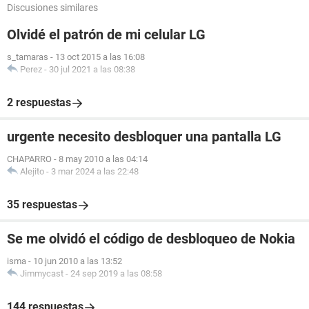
Discusiones similares
Olvidé el patrón de mi celular LG
s_tamaras
-
13 oct 2015 a las 16:08
Perez
-
30 jul 2021 a las 08:38
2 respuestas
urgente necesito desbloquer una pantalla LG
CHAPARRO
-
8 may 2010 a las 04:14
Alejito
-
3 mar 2024 a las 22:48
35 respuestas
Se me olvidó el código de desbloqueo de Nokia
isma
-
10 jun 2010 a las 13:52
Jimmycast
-
24 sep 2019 a las 08:58
144 respuestas