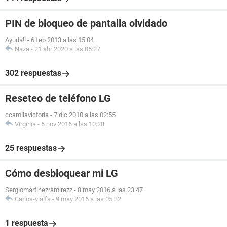
PIN de bloqueo de pantalla olvidado
Ayuda!!
-
6 feb 2013 a las 15:04
Naza
-
21 abr 2020 a las 05:27
302 respuestas
Reseteo de teléfono LG
ccamilavictoria
-
7 dic 2010 a las 02:55
Virginia
-
5 nov 2016 a las 10:28
25 respuestas
Cómo desbloquear mi LG
Sergiomartinezramirezz
-
8 may 2016 a las 23:47
Carlos-vialfa
-
9 may 2016 a las 05:32
1 respuesta