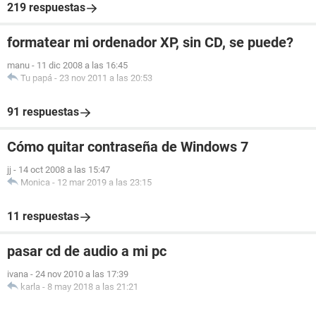
219 respuestas
formatear mi ordenador XP, sin CD, se puede?
manu
-
11 dic 2008 a las 16:45
Tu papá
-
23 nov 2011 a las 20:53
91 respuestas
Cómo quitar contraseña de Windows 7
jj
-
14 oct 2008 a las 15:47
Monica
-
12 mar 2019 a las 23:15
11 respuestas
pasar cd de audio a mi pc
ivana
-
24 nov 2010 a las 17:39
karla
-
8 may 2018 a las 21:21