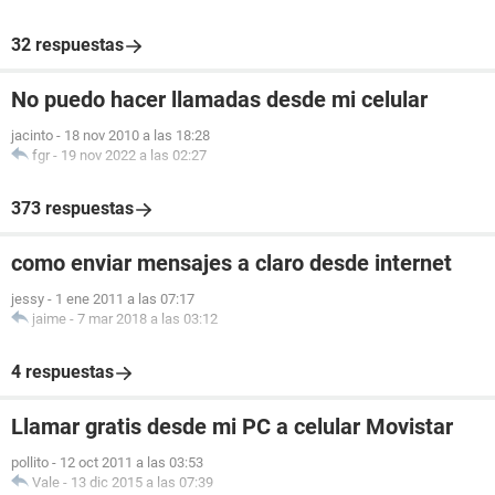
32 respuestas
No puedo hacer llamadas desde mi celular
jacinto
-
18 nov 2010 a las 18:28
fgr
-
19 nov 2022 a las 02:27
373 respuestas
como enviar mensajes a claro desde internet
jessy
-
1 ene 2011 a las 07:17
jaime
-
7 mar 2018 a las 03:12
4 respuestas
Llamar gratis desde mi PC a celular Movistar
pollito
-
12 oct 2011 a las 03:53
Vale
-
13 dic 2015 a las 07:39