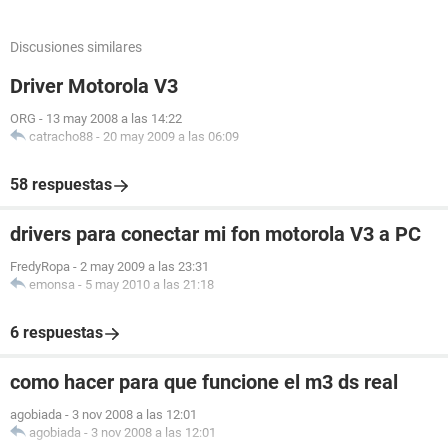
Discusiones similares
Driver Motorola V3
ORG
-
13 may 2008 a las 14:22
catracho88
-
20 may 2009 a las 06:09
58 respuestas
drivers para conectar mi fon motorola V3 a PC
FredyRopa
-
2 may 2009 a las 23:31
emonsa
-
5 may 2010 a las 21:18
6 respuestas
como hacer para que funcione el m3 ds real
agobiada
-
3 nov 2008 a las 12:01
agobiada
-
3 nov 2008 a las 12:01