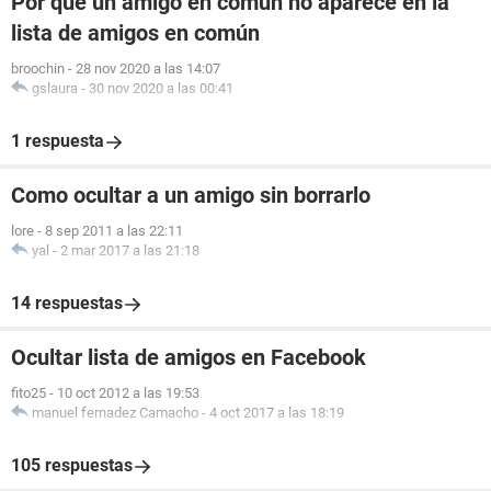
Por qué un amigo en común no aparece en la
lista de amigos en común
broochin
-
28 nov 2020 a las 14:07
gslaura
-
30 nov 2020 a las 00:41
1 respuesta
Como ocultar a un amigo sin borrarlo
lore
-
8 sep 2011 a las 22:11
yal
-
2 mar 2017 a las 21:18
14 respuestas
Ocultar lista de amigos en Facebook
fito25
-
10 oct 2012 a las 19:53
manuel fernadez Camacho
-
4 oct 2017 a las 18:19
105 respuestas