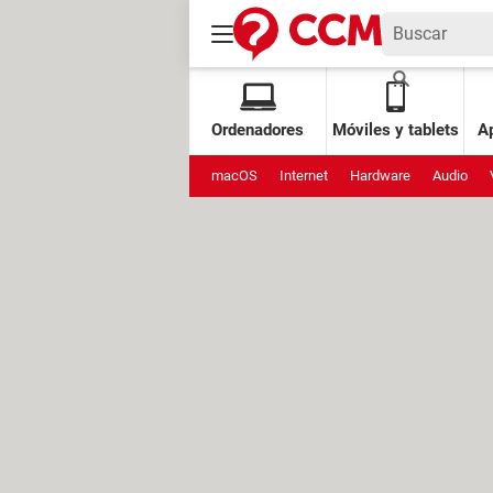
Ordenadores
Móviles y tablets
Ap
macOS
Internet
Hardware
Audio