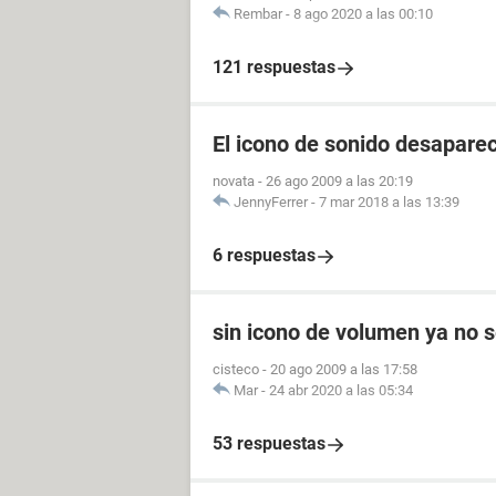
Rembar
-
8 ago 2020 a las 00:10
121 respuestas
El icono de sonido desaparec
novata
-
26 ago 2009 a las 20:19
JennyFerrer
-
7 mar 2018 a las 13:39
6 respuestas
sin icono de volumen ya no s
cisteco
-
20 ago 2009 a las 17:58
Mar
-
24 abr 2020 a las 05:34
53 respuestas