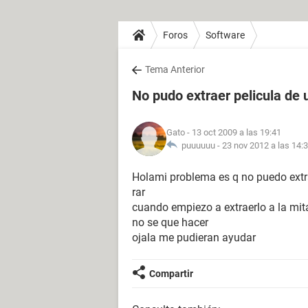
Foros
Software
Tema Anterior
No pudo extraer pelicula de 
Gato
- 13 oct 2009 a las 19:41
puuuuuu -
23 nov 2012 a las 14:
Holami problema es q no puedo extra
rar
cuando empiezo a extraerlo a la mita
no se que hacer
ojala me pudieran ayudar
Compartir