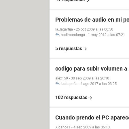
Problemas de audio en mi pc
la_lagartija
-
25 oct 2009 a las 00:50
nadircandanga
-
1 may 2012 a las 07:21
5 respuestas
codigo para subir volumen
alex159
-
30 sep 2009 a las 20:10
lucia peña
-
4 ago 2017 a las 03:25
102 respuestas
Cuando prendo el PC aparec
Xicano11
-
4 sep 2009 a las 06:10