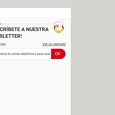
SCRÍBETE A NUESTRA
SLETTER!
cias
Ver un ejemplo