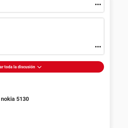
ar toda la discusión
r nokia 5130