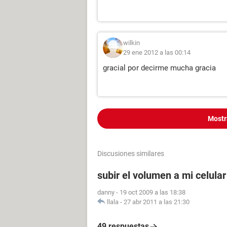
wilkin
29 ene 2012 a las 00:14
gracial por decirme mucha gracia
Mostr
Discusiones similares
subir el volumen a mi celula
danny
-
19 oct 2009 a las 18:38
llala
-
27 abr 2011 a las 21:30
49 respuestas