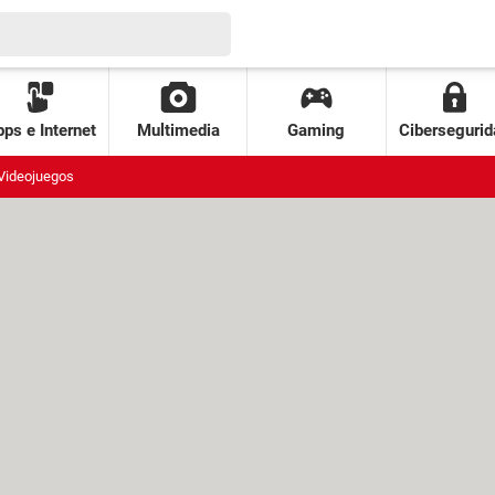
ps e Internet
Multimedia
Gaming
Cibersegurid
Videojuegos