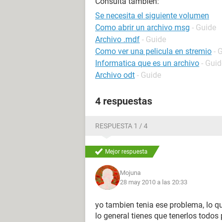
Consulta también:
Se necesita el siguiente volumen
Como abrir un archivo msg
- Guide
Archivo .mdf
- Guide
Como ver una pelicula en stremio
- 
Informatica que es un archivo
- Guid
Archivo odt
- Guide
4 respuestas
RESPUESTA 1 / 4
Mejor respuesta
Mojuna
28 may 2010 a las 20:33
yo tambien tenia ese problema, lo q
lo general tienes que tenerlos todos