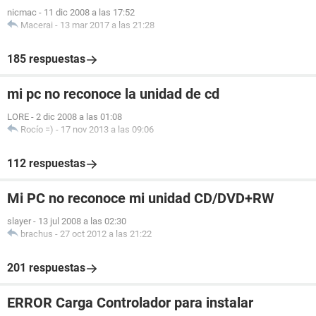
nicmac
-
11 dic 2008 a las 17:52
Macerai
-
13 mar 2017 a las 21:28
185 respuestas
mi pc no reconoce la unidad de cd
LORE
-
2 dic 2008 a las 01:08
Rocío =)
-
17 nov 2013 a las 09:06
112 respuestas
Mi PC no reconoce mi unidad CD/DVD+RW
slayer
-
13 jul 2008 a las 02:30
brachus
-
27 oct 2012 a las 21:22
201 respuestas
ERROR Carga Controlador para instalar