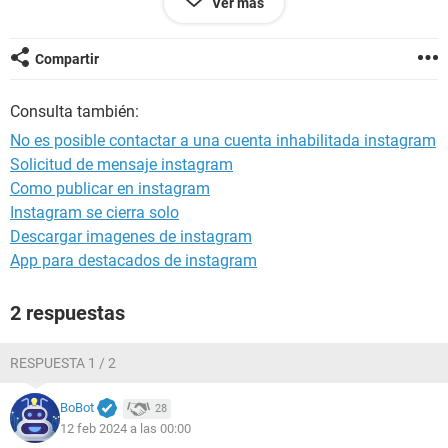
Ver más
cuenta facebook?
Ya que amigos me están dice y dice que me abra otro
Compartir
facebook y no me lo abro por que quiero recuperar esta
cuenta
Consulta también:
No es posible contactar a una cuenta inhabilitada instagram
Solicitud de mensaje instagram
Android / Opera 80.2.4244.77484
Como publicar en instagram
Instagram se cierra solo
Descargar imagenes de instagram
App para destacados de instagram
2 respuestas
RESPUESTA 1 / 2
BoBot
28
12 feb 2024 a las 00:00