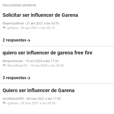
Discusiones similares
Solicitar ser influencer de Garena
thepercyoficial
-
21 abr 2021 a las 03:51
gslaura
-
29 ago 2021 a las 03:13
2 respuestas
quiero ser influencer de garena free fire
Benjaminrivas
-
19 oct 2023 a las 17:26
BraveShark62
-
18 sep 2024 a las 20:26
3 respuestas
Quiero ser influencer de Garena
elsolitario0003
-
28 may 2021 a las 17:43
gslaura
-
29 may 2021 a las 03:30