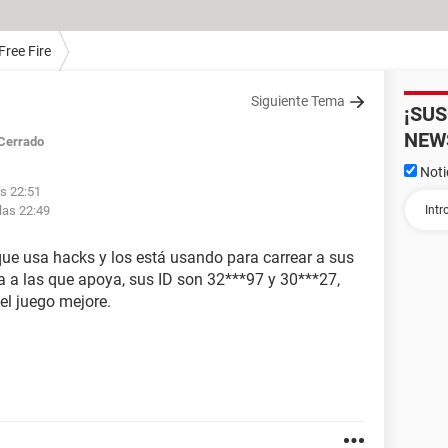
Free Fire
Siguiente Tema
¡SU
NEW
Cerrado
Noti
as 22:51
las 22:49
que usa hacks y los está usando para carrear a sus
a a las que apoya, sus ID son 32***97 y 30***27,
 el juego mejore.