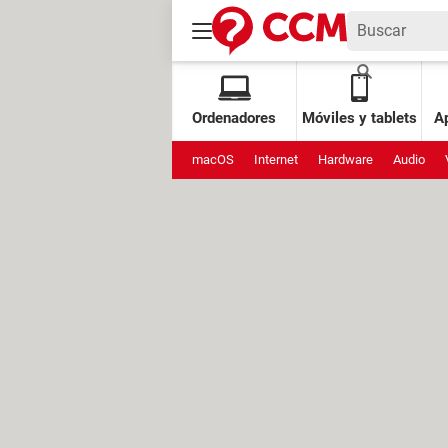
Ordenadores
Móviles y tablets
Ap
macOS
Internet
Hardware
Audio