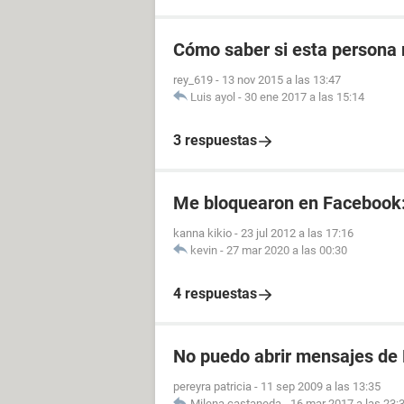
Cómo saber si esta persona 
rey_619
-
13 nov 2015 a las 13:47
Luis ayol
-
30 ene 2017 a las 15:14
3 respuestas
Me bloquearon en Facebook
kanna kikio
-
23 jul 2012 a las 17:16
kevin
-
27 mar 2020 a las 00:30
4 respuestas
No puedo abrir mensajes de
pereyra patricia
-
11 sep 2009 a las 13:35
Milena castaneda
-
16 mar 2017 a las 23: