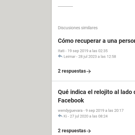
Discusiones similares
Cómo recuperar a una perso
Itati
-
19 sep 2019 a las 02:35
Leimar
-
28 jul 2023 a las 12:58
2 respuestas
Qué indica el relojito al lad
Facebook
wendyguevara
-
9 sep 2019 a las 20:17
Ki
-
27 jul 2020 a las 08:24
2 respuestas