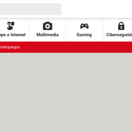
ps e Internet
Multimedia
Gaming
Cibersegurid
Videojuegos