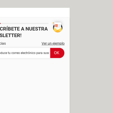
SCRÍBETE A NUESTRA
SLETTER!
cias
Ver un ejemplo