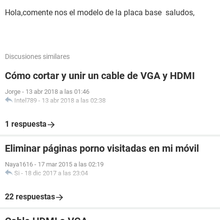
Hola,comente nos el modelo de la placa base saludos,
Discusiones similares
Cómo cortar y unir un cable de VGA y HDMI
Jorge
-
13 abr 2018 a las 01:46
Intel789
-
13 abr 2018 a las 02:38
1 respuesta
Eliminar páginas porno visitadas en mi móvil
Naya1616
-
17 mar 2015 a las 02:19
Si
-
18 dic 2017 a las 23:04
22 respuestas