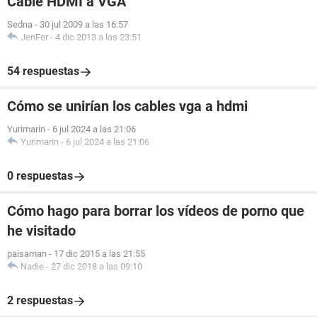
Cable HDMI a VGA
Sedna
-
30 jul 2009 a las 16:57
JenFer
-
4 dic 2013 a las 23:51
54 respuestas
Cómo se unirían los cables vga a hdmi
Yurimarin
-
6 jul 2024 a las 21:06
Yurimarin
-
6 jul 2024 a las 21:06
0 respuestas
Cómo hago para borrar los vídeos de porno que
he visitado
paisaman
-
17 dic 2015 a las 21:55
Nadie
-
27 dic 2018 a las 09:10
2 respuestas