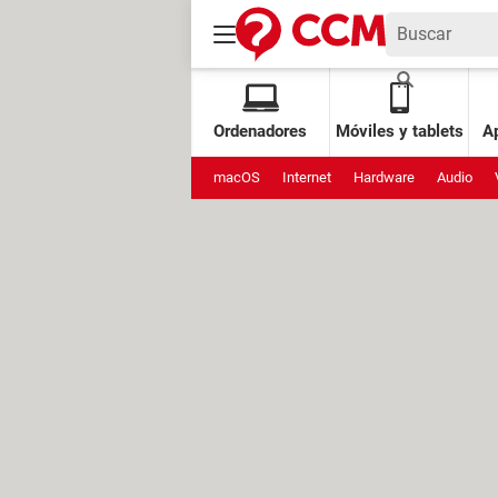
Ordenadores
Móviles y tablets
Ap
macOS
Internet
Hardware
Audio