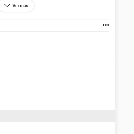
r si se calienta ósea que si le llega energía, ya no
Ver más
Mi pc funcionaba