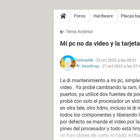
Foros
Hardware
Placas b
Tema Anterior
Mi pc no da video y la tarjet
Delmar88
- 25 oct 2022 a las 08:31
XeonDrop
-
27 oct 2022 a las 07:
Le di mantenimiento a mi pc, simple
video . Ya probé cambiando la ram, 
puertos, ya utilicé dos fuentes de p
probé con solo el procesador un slot
en otra tele, otro hdmi, incluso le d
todos los componentes y liberando l
por defecto se mande el video por la
pines del procesador y todo está lim
no hay olores de corto ni nada incha