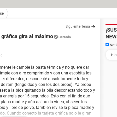
ase
Siguiente Tema
¡SU
a gráfica gira al máximo
NEW
Cerrado
Noti
46
mente le cambie la pasta térmica y no quiere dar
limpie con aire comprimido y con una escobita los
oder diferentes, desconecté absolutamente todo y
 de ram (tengo dos y con los dos probé). Ya probé
i reset a la bios quitando la pila desconectando todo y
a energía por 15 segundos. Esto con el fin de que
 placa madre y aún así no da video, observe los
pio y libre de polvo, también revise la placa madre y
do. Cuando conecto la tarjeta gráfica solo le giran