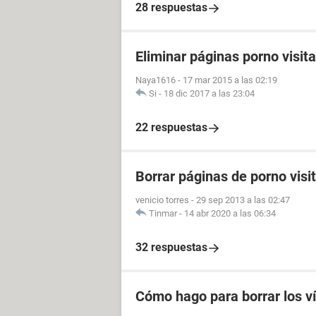
28 respuestas
Eliminar páginas porno visit
Naya1616
-
17 mar 2015 a las 02:19
Si
-
18 dic 2017 a las 23:04
22 respuestas
Borrar páginas de porno visi
venicio torres
-
29 sep 2013 a las 02:47
Tinmar
-
14 abr 2020 a las 06:34
32 respuestas
Cómo hago para borrar los v