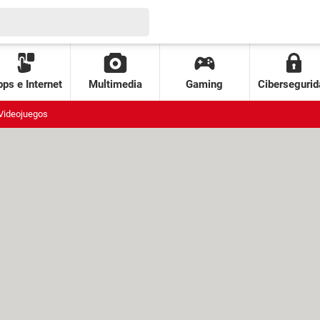
ps e Internet
Multimedia
Gaming
Cibersegurid
Videojuegos