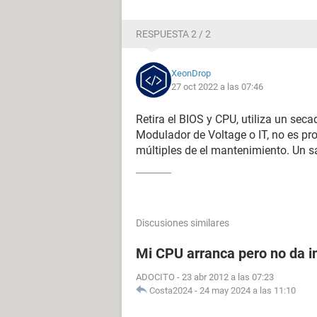
RESPUESTA 2 / 2
XeonDrop
27 oct 2022 a las 07:46
Retira el BIOS y CPU, utiliza un seca
Modulador de Voltage o IT, no es pr
múltiples de el mantenimiento. Un s
Discusiones similares
Mi CPU arranca pero no da i
ADOCITO
-
23 abr 2012 a las 07:23
Costa2024
-
24 may 2024 a las 11:10