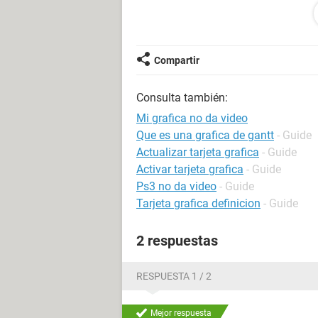
los abanicos al máximo. El procesado
se que mas probar. Ayuda amigos. 
Compartir
componentes:
Gigabyte A520M DS3H socket am4
Consulta también:
Mi grafica no da video
Ryzen 7 5700G
Que es una grafica de gantt
- Guide
Actualizar tarjeta grafica
- Guide
ram xpg ddr4 8g rgb
Activar tarjeta grafica
- Guide
gta 1660ti oc asus
Ps3 no da video
- Guide
Tarjeta grafica definicion
- Guide
fuente gigabyte GP - P450B
2 respuestas
RESPUESTA 1 / 2
Mejor respuesta