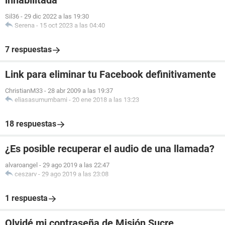
inhabilitada
Sil36
-
29 dic 2022 a las 19:30
Serena
-
15 oct 2023 a las 04:40
7 respuestas
Link para eliminar tu Facebook definitivamente
ChristianM33
-
28 abr 2009 a las 19:37
eliasasumumbami
-
20 ene 2018 a las 13:23
18 respuestas
¿Es posible recuperar el audio de una llamada?
alvaroangel
-
29 ago 2019 a las 22:47
ceszarv
-
29 ago 2019 a las 23:08
1 respuesta
Olvidé mi contraseña de Misión Sucre