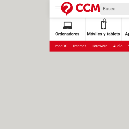
Ordenadores
Móviles y tablets
Ap
macOS
Internet
Hardware
Audio