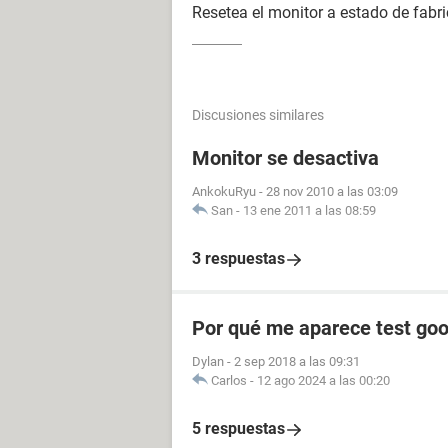
Resetea el monitor a estado de fabri
Discusiones similares
Monitor se desactiva
AnkokuRyu
-
28 nov 2010 a las 03:09
San
-
13 ene 2011 a las 08:59
3 respuestas
Por qué me aparece test goo
Dylan
-
2 sep 2018 a las 09:31
Carlos
-
12 ago 2024 a las 00:20
5 respuestas