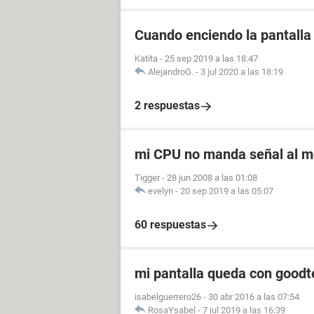
Cuando enciendo la pantalla 
Katita
-
25 sep 2019 a las 18:47
AlejandroG.
-
3 jul 2020 a las 18:19
2 respuestas
mi CPU no manda señal al m
Tigger
-
28 jun 2008 a las 01:08
evelyn
-
20 sep 2019 a las 05:07
60 respuestas
mi pantalla queda con goodt
isabelguerrero26
-
30 abr 2016 a las 07:54
RosaYsabel
-
7 jul 2019 a las 16:39