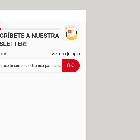
SCRÍBETE A NUESTRA
SLETTER!
cias
Ver un ejemplo