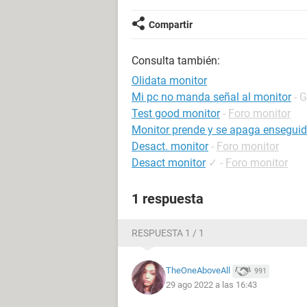
Compartir
Consulta también:
Olidata monitor
Mi pc no manda señal al monitor
- 
Test good monitor
-
Foro monitor
Monitor prende y se apaga ensegui
Desact. monitor
-
Foro monitor
Desact monitor
✓
-
Foro monitor
1 respuesta
RESPUESTA 1 / 1
TheOneAboveAll
991
29 ago 2022 a las 16:43