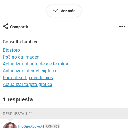
No sé si quizás sea por qué no formatie la SSD o estaré
Ver más
haciendo el procedimiento mal.
Se les agradece su ayuda
Compartir
Consulta también:
Android / Chrome 104.0.0.0
Biosforo
Ps3 no da imagen
Actualizar ubuntu desde terminal
Actualizar internet explorer
Formatear hp desde bios
Actualizar tarjeta grafica
1 respuesta
RESPUESTA 1 / 1
TheOneAboveAll
991