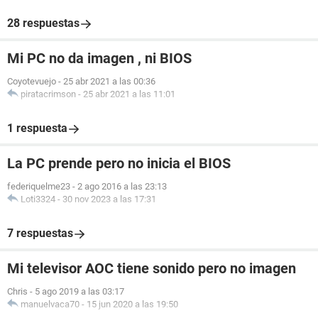
28 respuestas
Mi PC no da imagen , ni BIOS
Coyotevuejo
-
25 abr 2021 a las 00:36
piratacrimson
-
25 abr 2021 a las 11:01
1 respuesta
La PC prende pero no inicia el BIOS
federiquelme23
-
2 ago 2016 a las 23:13
Loti3324
-
30 nov 2023 a las 17:31
7 respuestas
Mi televisor AOC tiene sonido pero no imagen
Chris
-
5 ago 2019 a las 03:17
manuelvaca70
-
15 jun 2020 a las 19:50