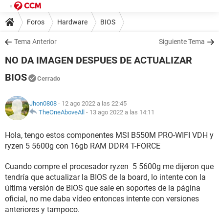
Foros
Hardware
BIOS
Tema Anterior
Siguiente Tema
NO DA IMAGEN DESPUES DE ACTUALIZAR
BIOS
Cerrado
Jhon0808
- 12 ago 2022 a las 22:45
TheOneAboveAll
-
13 ago 2022 a las 14:11
Hola, tengo estos componentes MSI B550M PRO-WIFI VDH y
ryzen 5 5600g con 16gb RAM DDR4 T-FORCE
Cuando compre el procesador ryzen 5 5600g me dijeron que
tendría que actualizar la BIOS de la board, lo intente con la
última versión de BIOS que sale en soportes de la página
oficial, no me daba vídeo entonces intente con versiones
anteriores y tampoco.