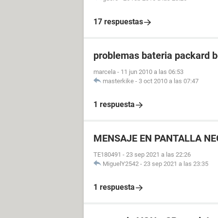
17 respuestas
problemas bateria packard b
marcela
-
11 jun 2010 a las 06:53
masterkike
-
3 oct 2010 a las 07:47
1 respuesta
MENSAJE EN PANTALLA NEG
TE180491
-
23 sep 2021 a las 22:26
MiguelY2542
-
23 sep 2021 a las 23:35
1 respuesta