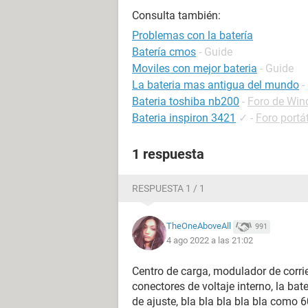
Consulta también:
Problemas con la batería
Batería cmos
- Guide
Moviles con mejor bateria
- Guide
La bateria mas antigua del mundo
-
Bateria toshiba nb200
-
Foro de Wi
Bateria inspiron 3421
✓
-
Foro portát
1 respuesta
RESPUESTA 1 / 1
TheOneAboveAll
991
4 ago 2022 a las 21:02
Centro de carga, modulador de corrie
conectores de voltaje interno, la bat
de ajuste, bla bla bla bla bla como 