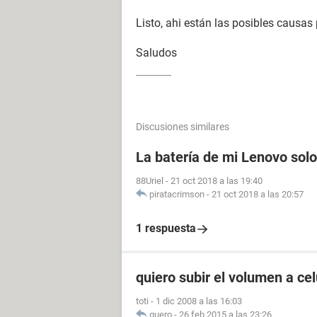
Listo, ahi están las posibles causas 
Saludos
Discusiones similares
La batería de mi Lenovo sol
88Uriel
-
21 oct 2018 a las 19:40
piratacrimson
-
21 oct 2018 a las 20:57
1 respuesta
quiero subir el volumen a ce
toti
-
1 dic 2008 a las 16:03
guero
-
26 feb 2015 a las 23:26