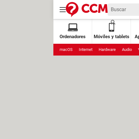
Ordenadores
Móviles y tablets
Ap
macOS
Internet
Hardware
Audio