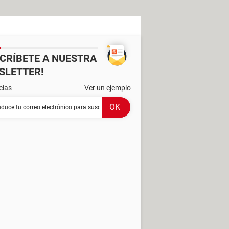
SCRÍBETE A NUESTRA
SLETTER!
cias
Ver un ejemplo