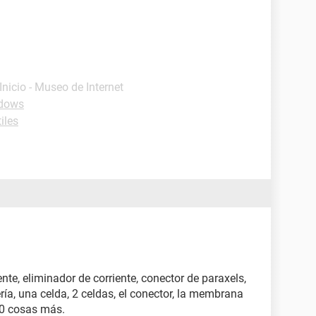
 Inicio - Museo de Internet
ndows
iles
nte, eliminador de corriente, conector de paraxels,
ería, una celda, 2 celdas, el conector, la membrana
60 cosas más.